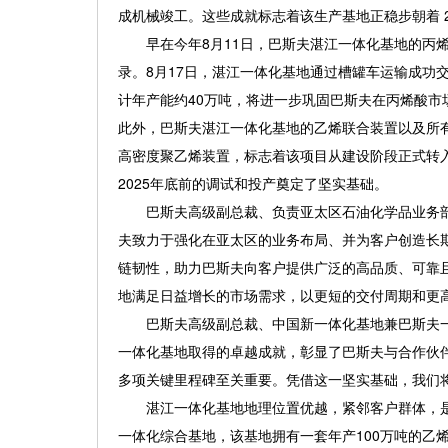
成机械竣工。这些成就标志着该生产基地正稳步朝着 2
早在今年8月11日，巴斯夫湛江一体化基地的丙烯
录。8月17日，湛江一体化基地通过槽罐车运输成功
计年产能约40万吨，将进一步巩固巴斯夫在丙烯酸
此外，巴斯夫湛江一体化基地的乙烯联合装置以及所
高密度聚乙烯装置，标志着该项目从建设阶段正式转
2025年底前的调试和投产奠定了坚实基础。
巴斯夫高级副总裁、负责亚太区石油化学品业务部的梅贝瑞
夫致力于强化在亚太区的业务布局、并为客户创造长
链韧性，助力巴斯夫向客户提供广泛的高品质、可靠且
地满足日益增长的市场需求，以更短的交付周期和更
巴斯夫高级副总裁、中国新一体化基地兼巴斯夫一体化基地
一体化基地取得的卓越成就，彰显了巴斯夫与合作伙
多项关键里程碑至关重要。凭借这一坚实基础，我们将
湛江一体化基地地理位置优越，紧邻客户群体，是
一体化综合基地，该基地拥有一套年产100万吨的乙