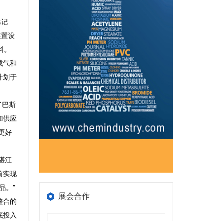
越记
装置设
料。
成气和
计划于
了巴斯
和供应
更好
湛江
前实现
品。”
展会合作
整合的
底投入