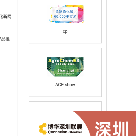
化新网
cp
产品推
ACE show