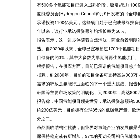
有500多个氢能项目已进入成熟阶段，吸引超过110
氢能委员会(Hydrogen Council)9月9日发
承诺投资1100亿美元，这些项目处于已完成最终投资决
年以来，该行业承诺投资额年均增长率为50%。
报告表示，这一进步伴随着自然淘汰，商业前景明朗
熟。自2020年以来，全球已宣布超过1700个氢能项
目储备的约3%，其中大多数为早期可再生氢能项目。
根据报告，在供应方面，目前已承诺的氢能项目总产能
损耗，到2030年，目前的项目储备可支持高达900万~
需求的释放是氢能行业面临的下一个重大挑战。报告称
韩国等主要市场政策的明朗化，到2030年，高达80
报告称，中国氢能项目领先世界，承诺投资总额约33
约230亿美元，目前拥有全球85%的低碳氢产量。欧
分之二。
虽然面临结构性挑战，但业界对氢能产业的发展前景
愿保持稳定或有所增加，97%的受访公司相信氢能将