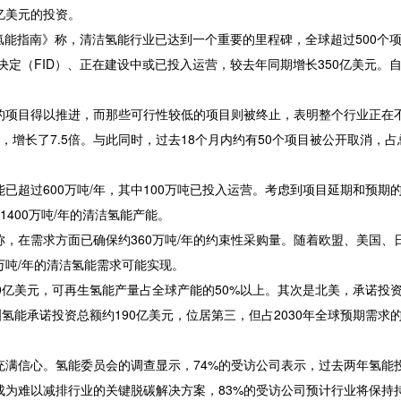
0亿美元的投资。
布的《全球氢能指南》称，清洁氢能行业已达到一个重要的里程碑，全球超过500个
定（FID）、正在建设中或已投入运营，较去年同期增长350亿美元。自2
的项目得以推进，而那些可行性较低的项目则被终止，表明整个行业正在
目，增长了7.5倍。与此同时，过去18个月内约有50个项目被公开取消，占
已超过600万吨/年，其中100万吨已投入运营。考虑到项目延期和预期
1400万吨/年的清洁氢能产能。
，在需求方面已确保约360万吨/年的约束性采购量。随着欧盟、美国、
0万吨/年的清洁氢能需求可能实现。
0亿美元，可再生氢能产量占全球产能的50%以上。其次是北美，承诺投
洲氢能承诺投资总额约190亿美元，位居第三，但占2030年全球预期需求
充满信心。氢能委员会的调查显示，74%的受访公司表示，过去两年氢能
成为难以减排行业的关键脱碳解决方案，83%的受访公司预计行业将保持