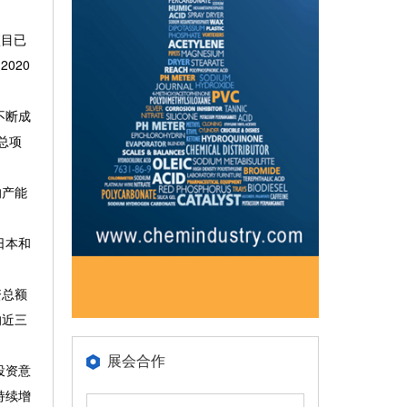
项目已
020
不断成
总项
的产能
日本和
资总额
的近三
展会合作
投资意
持续增