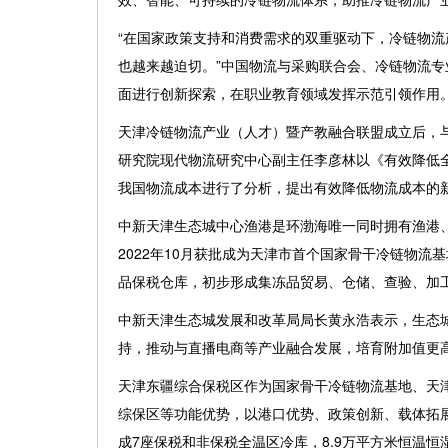
“在国家政策支持和消费需求的双重驱动下，冷链物
也越来越迫切。”中国物流与采购联合会、冷链物流
面进行创新探索，在职业教育领域发挥示范引领作用
天津冷链物流产业（人才）暨产教融合联盟成立后，
研究院现代物流研究中心副主任李彦林以《有效降低
我国物流成本进行了分析，提出有效降低物流成本的
中新天津生态城中心渔港是环渤海唯一同时拥有渔港
2022年10月获批成为天津市首个国家骨干冷链物流
品保税仓库，初步形成集冻品贸易、仓储、查验、加
中新天津生态城发展和改革局局长黄永浩表示，生态
持，推动与直播电商等产业融合发展，培育附加值更
天津东疆综合保税区作为国家骨干冷链物流基地、天
综保区等功能优势，以港口优势、政策创新、载体拓
成7座保税和非保税全温区冷库，8.9万平方米恒温