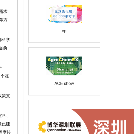
需求
等方
cp
部科学
当前
于
首个冻
ACE show
政策支
贸区、
疆已建
程度较