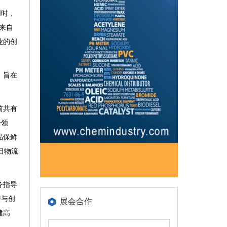
同时，
来自
业的创
，旨在
前共有
个领
品保鲜
日物流
务指导
作与创
展会合作
建高