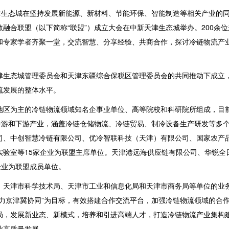
津生态城在坚持发展新能源、新材料、节能环保、智能制造等相关产业的
融合联盟（以下简称“联盟”）成立大会在中新天津生态城举办。200余位
和专家学者齐聚一堂，交流智慧、分享经验、共商合作，探讨冷链物流产
津生态城管理委员会和天津东疆综合保税区管理委员会的共同推动下成立
流发展的整体水平。
地区为主的冷链物流领域知名企事业单位、高等院校和科研院所组成，目
中游和下游产业，涵盖冷链仓储物流、冷链贸易、制冷设备生产研发等多
司、中创智慧冷链有限公司、优冷智联科技（天津）有限公司、国家农产
实验室等15家企业为联盟主席单位。天津港远海供应链有限公司、华锐全
企业为联盟成员单位。
、天津市科学技术局、天津市工业和信息化局和天津市商务局等单位的业
力京津冀协同”为目标，有效搭建合作交流平台，加强冷链物流领域的合
局，发展新业态、新模式，培养和引进高端人才，打造冷链物流产业集构
业高质量发展。