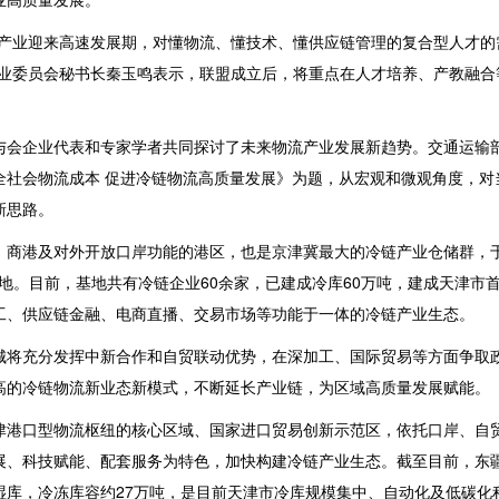
流产业迎来高速发展期，对懂物流、懂技术、懂供应链管理的复合型人才的
专业委员会秘书长秦玉鸣表示，联盟成立后，将重点在人才培养、产教融合
。
与会企业代表和专家学者共同探讨了未来物流产业发展新趋势。交通运输
全社会物流成本 促进冷链物流高质量发展》为题，从宏观和微观角度，对
新思路。
、商港及对外开放口岸功能的港区，也是京津冀最大的冷链产业仓储群，
基地。目前，基地共有冷链企业60余家，已建成冷库60万吨，建成天津市
工、供应链金融、电商直播、交易市场等功能于一体的冷链产业生态。
城将充分发挥中新合作和自贸联动优势，在深加工、国际贸易等方面争取
高的冷链物流新业态新模式，不断延长产业链，为区域高质量发展赋能。
津港口型物流枢纽的核心区域、国家进口贸易创新示范区，依托口岸、自
展、科技赋能、配套服务为特色，加快构建冷链产业生态。截至目前，东
恒湿库，冷冻库容约27万吨，是目前天津市冷库规模集中、自动化及低碳化