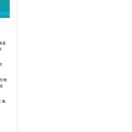
围涵盖
科
方
生物
技
二氧