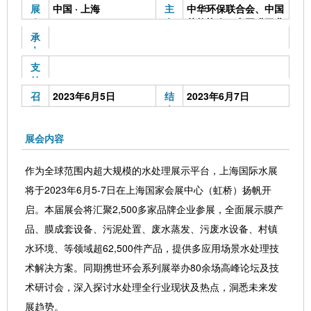
展
中国 · 上海
主
中华环保联合会、中国
会
办
节能协会、中国膜工业
地
单
协会、中国仪器仪表行
承
点
位
业协会、荷兰阿姆斯特
办
丹RAI国际会展中心、
单
支
上海荷嘉会展有限公司
位
持
单
召
2023年6月5日
结
2023年6月7日
位
开
束
时
时
间
间
展会内容
作为全球范围内超大规模的水处理展示平台，上海国际水展
将于2023年6月5-7日在上海国家会展中心（虹桥）扬帆开
启。本届展会将汇聚2,500多家品牌企业参展，全面展示膜产
品、膜成套设备、污泥处置、废水蒸发、污废水设备、村镇
水环境、等领域超62,500件产品，提供多应用场景水处理技
术解决方案。同期携世环会系列展举办80余场高峰论坛及技
术研讨会，深入探讨水处理全行业现状及热点，洞悉未来发
展趋势。