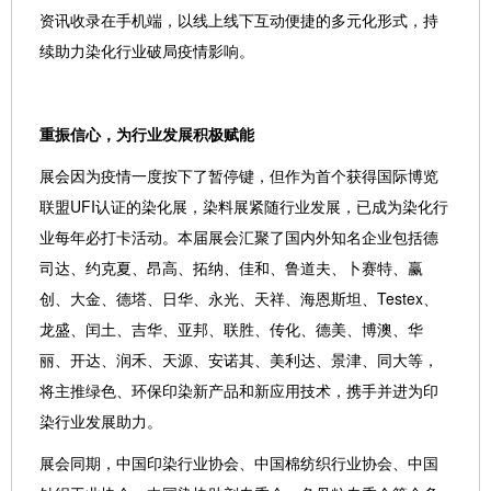
资讯收录在手机端，以线上线下互动便捷的多元化形式，持
续助力染化行业破局疫情影响。
重振信心，为行业发展积极赋能
展会因为疫情一度按下了暂停键，但作为首个获得国际博览
联盟UFI认证的染化展，染料展紧随行业发展，已成为染化行
业每年必打卡活动。本届展会汇聚了国内外知名企业包括德
司达、约克夏、昂高、拓纳、佳和、鲁道夫、卜赛特、赢
创、大金、德塔、日华、永光、天祥、海恩斯坦、Testex、
龙盛、闰土、吉华、亚邦、联胜、传化、德美、博澳、华
丽、开达、润禾、天源、安诺其、美利达、景津、同大等，
将主推绿色、环保印染新产品和新应用技术，携手并进为印
染行业发展助力。
展会同期，中国印染行业协会、中国棉纺织行业协会、中国