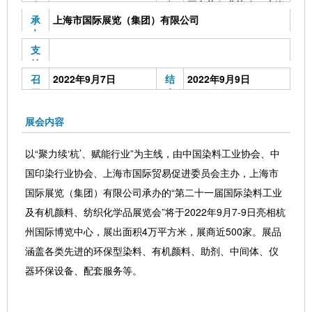
会
办
国印染行业协会、上海
地
单
市国际贸易促进委员会
承
上海市国际展览（集团）有限公司
点
位
办
单
支
位
持
单
召
2022年9月7日
结
2022年9月9日
位
开
束
时
时
间
间
展会内容
以“聚力续‘杭’、赋能行业”为主线，由中国染料工业协会、中
国印染行业协会、上海市国际贸易促进委员会主办，上海市
国际展览（集团）有限公司承办的“第二十一届国际染料工业
及有机颜料、纺织化学品展览会”将于2022年9月7-9日亮相杭
州国际博览中心，展出面积4万平方米，展商近500家。展品
涵盖各类先进的环保型染料、有机颜料、助剂、中间体、仪
器环保设备、配套服务等。