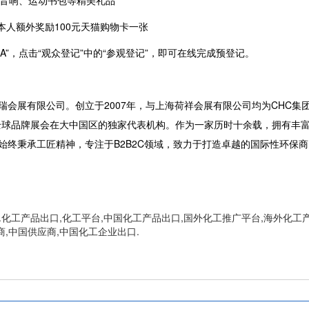
式音响、运动书包等精美礼品
本人额外奖励100元天猫购物卡一张
INA”，点击“观众登记”中的“参观登记”，即可在线完成预登记。
瑞会展有限公司。创立于
2007年，与上海荷祥会展有限公司均为CHC集
)全球品牌展会在大中国区的独家代表机构。作为一家历时十余载，拥有丰
始终秉承工匠精神，专注于B2B2C领域，致力于打造卓越的国际性环保商
化工产品出口,化工平台,中国化工产品出口,国外化工推广平台,海外化工
商,中国供应商,中国化工企业出口.