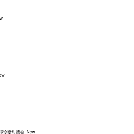
w
ew
障诊断对接会
New