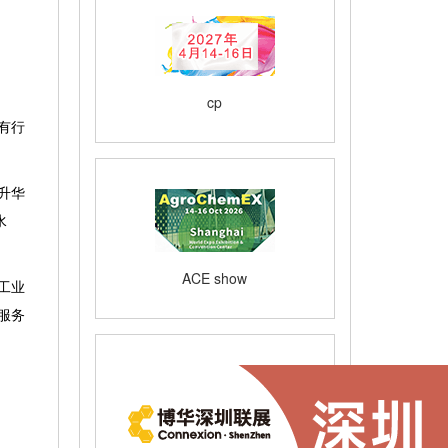
cp
有行
升华
水
ACE show
工业
服务