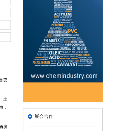
番变
、土
放，
展会合作
再度