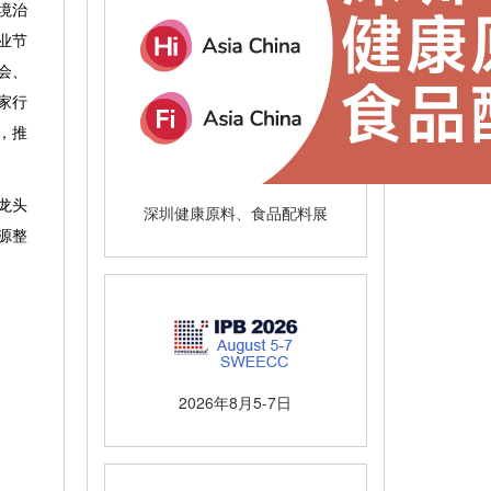
境治
业节
会
、
家行
，推
龙头
深圳健康原料、食品配料展
源整
2026年8月5-7日