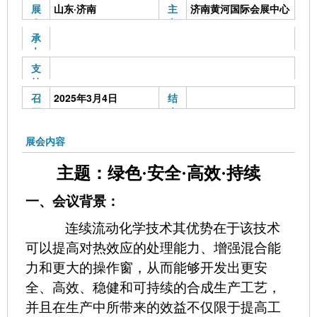
展
山东·济南
主
济南黄河国际会展中心
会
办
地
单
承
点
位
办
单
支
位
持
单
召
2025年3月4日
结
位
开
束
时
时
间
间
展会内容
主题：绿色
·安全·高效·持续
一、会议背景：
连续流动化学技术其优势在于该技术
可以提高对热效应的处理能力、增强混合能
力和更大的操作窗，从而能够开发出更安
全、高效、稳健和可持续的合成生产工艺，
并且在生产中所带来的效益不仅限于提高工