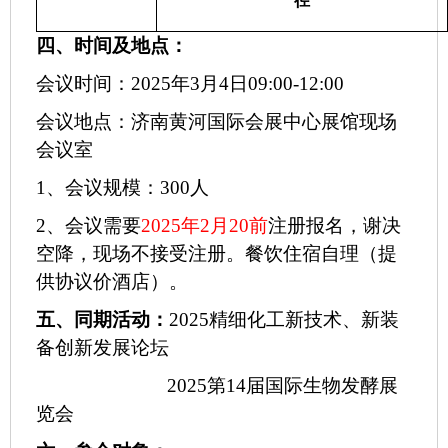
径
四、
时间及地点：
会议时间：
202
5
年
3月
4
日
09
:
00
-
12
:00
会议地点：济南黄河国际会展中心展馆现场
会议室
1、会议规模：
30
0人
2、会议需要
202
5
年
2
月
2
0
前
注册报名，谢决
空降，现场不接受注册。餐饮住宿自理（提
供协议价酒店）。
五、
同期
活动
：
2025精细化工新技术、新装
备创新发展论坛
202
5
第
1
4
届国际生物发酵
展
览会